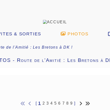
ITES & SORTIES
PHOTOS
te de l'Amitié : Les Bretons à DK !
OS - Route de l'Amitié : Les Bretons à D
[
1
2
3
4
5
6
7
8
9
]