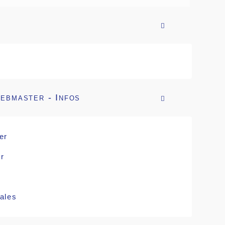

ebmaster - Infos

er
r
ales