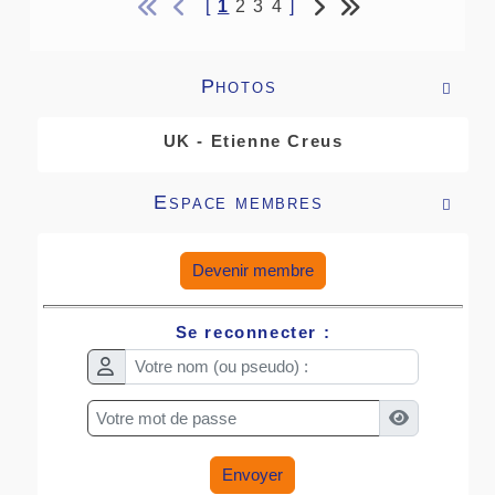
[
1
2
3
4
]
Photos

UK - Etienne Creus
Espace membres

Devenir membre
Se reconnecter :
Envoyer