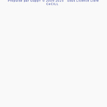
Propulsé par GuppY
© 2004-2025
Sous Licence Libre
CeCILL