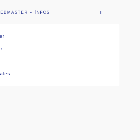
ebmaster - Infos

er
r
ales