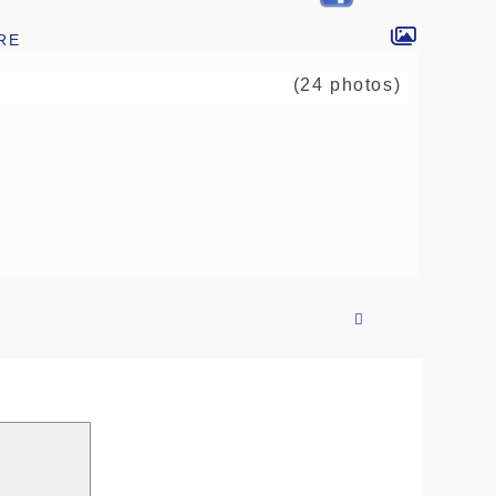
re
(24 photos)
