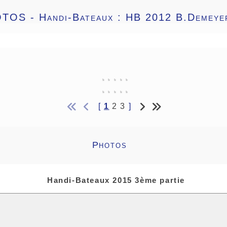
OTOS -
Handi-Bateaux : HB 2012 B.Demeye
[
1
2
3
]
Photos
Handi-Bateaux 2015 3ème partie