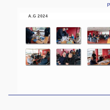
P
A.G 2024