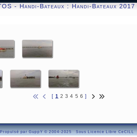
TOS -
Handi-Bateaux : Handi-Bateaux 2017 
[
1
2
3
4
5
6
]
Propulsé par GuppY
© 2004-2025
Sous Licence Libre CeCILL