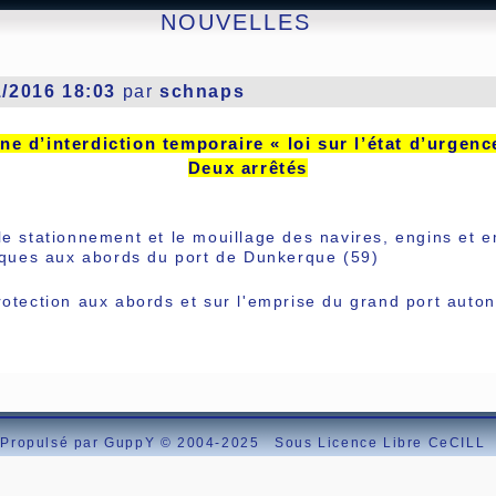
NOUVELLES
1/2016 18:03
par
schnaps
ne d’interdiction temporaire « loi sur l’état d’urgenc
Deux arrêtés
e stationnement et le mouillage des navires, engins et e
tiques aux abords du port de Dunkerque (59)
otection aux abords et sur l'emprise du grand port aut
Propulsé par GuppY
© 2004-2025
Sous Licence Libre CeCILL