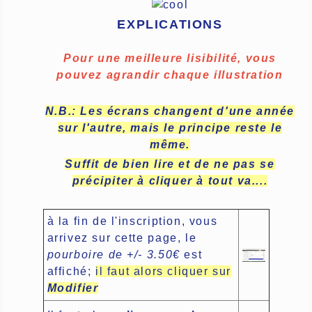
EXPLICATIONS
Pour une meilleure lisibilité, vous
pouvez agrandir chaque illustration
N.B.: Les écrans changent d'une année
sur l'autre, mais le principe reste le
même.
Suffit de bien lire et de ne pas se
précipiter à cliquer à tout va....
à la fin de l'inscription, vous
arrivez sur cette page, le
pourboire de +/- 3.50€
est
affiché;
il faut alors cliquer sur
Modifier