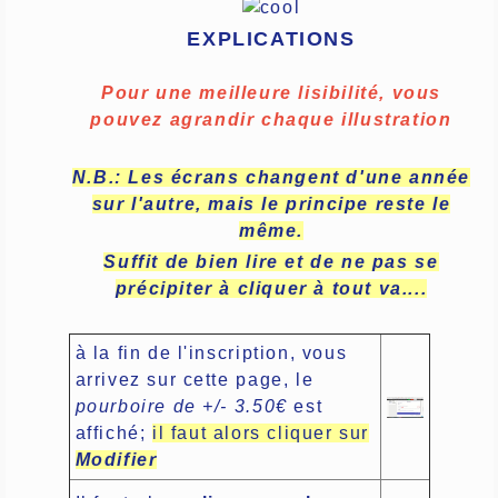
EXPLICATIONS
Pour une meilleure lisibilité, vous
pouvez agrandir chaque illustration
N.B.: Les écrans changent d'une année
sur l'autre, mais le principe reste le
même.
Suffit de bien lire et de ne pas se
précipiter à cliquer à tout va....
à la fin de l'inscription, vous
arrivez sur cette page, le
pourboire de +/- 3.50€
est
affiché;
il faut alors cliquer sur
Modifier