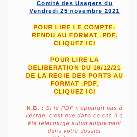
Comité des Usagers du
Vendredi 25 novembre 2021
POUR LIRE LE COMPTE-
RENDU AU FORMAT .PDF,
CLIQUEZ ICI
POUR LIRE LA
DELIBERATION DU 16/12/21
DE LA REGIE DES PORTS
AU
FORMAT .PDF,
CLIQUEZ ICI
N.B. :
Si le PDF n'apparaît pas à
l'écran, c'est que dans ce cas il a
été téléchargé automatiquement
dans votre dossier