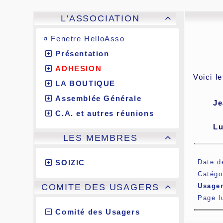
L'ASSOCIATION

¤
Fenetre HelloAsso
Présentation
ADHESION
Voici l
LA BOUTIQUE
Assemblée Générale
J
C.A. et autres réunions
L
LES MEMBRES

SOIZIC
Date d
Catégo
COMITE DES USAGERS
Usage

Page 
Comité des Usagers