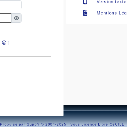
Version texte
Mentions Lég
?
]
Propulsé par GuppY
© 2004-2025
Sous Licence Libre CeCILL