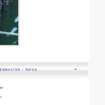
ebmaster - Infos

er
r