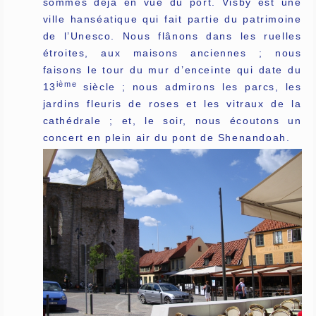
sommes déjà en vue du port. Visby est une
ville hanséatique qui fait partie du patrimoine
de l’Unesco. Nous flânons dans les ruelles
étroites, aux maisons anciennes ; nous
faisons le tour du mur d’enceinte qui date du
ième
13
siècle ; nous admirons les parcs, les
jardins fleuris de roses et les vitraux de la
cathédrale ; et, le soir, nous écoutons un
concert en plein air du pont de Shenandoah.