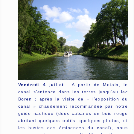
Vendredi 4 juillet
: A partir de Motala, le
canal s’enfonce dans les terres jusqu’au lac
Boren ; après la visite de « l’exposition du
canal » chaudement recommandée par notre
guide nautique (deux cabanes en bois rouge
abritant quelques outils, quelques photos, et
les bustes des éminences du canal), nous